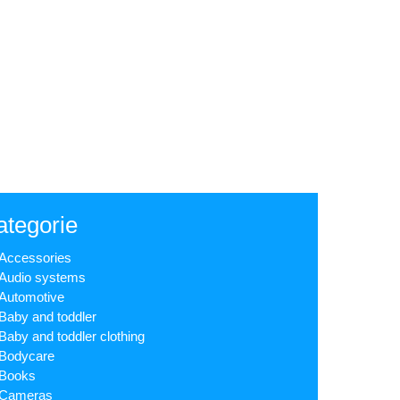
ategorie
Accessories
Audio systems
Automotive
Baby and toddler
Baby and toddler clothing
Bodycare
Books
Cameras