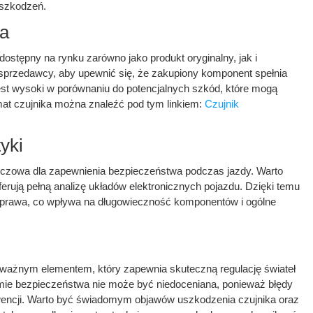
uszkodzeń.
ka
ostępny na rynku zarówno jako produkt oryginalny, jak i
 sprzedawcy, aby upewnić się, że zakupiony komponent spełnia
st wysoki w porównaniu do potencjalnych szkód, które mogą
mat czujnika można znaleźć pod tym linkiem:
Czujnik
yki
luczowa dla zapewnienia bezpieczeństwa podczas jazdy. Warto
ferują pełną analizę układów elektronicznych pojazdu. Dzięki temu
aprawa, co wpływa na długowieczność komponentów i ogólne
 ważnym elementem, który zapewnia skuteczną regulację świateł
emie bezpieczeństwa nie może być niedoceniana, ponieważ błędy
ncji. Warto być świadomym objawów uszkodzenia czujnika oraz