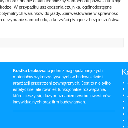
styka oraz dbanie o stan techniczny samochodu pozwala uniknąć
rodze. W przypadku uszkodzenia czujnika, ogólnodostępne
e optymalnych warunków do jazdy. Zainwestowanie w sprawność
a utrzymanie samochodu, a korzyści płynące z bezpieczeństwa
K
Kostka brukowa
to jeden z najpopularniejszych
materiałów wykorzystywanych w budownictwie i
aranżacji przestrzeni zewnętrznych. Jest to nie tylko
estetyczne, ale również funkcjonalne rozwiązanie,
które cieszy się dużym uznaniem wśród inwestorów
indywidualnych oraz firm budowlanych.