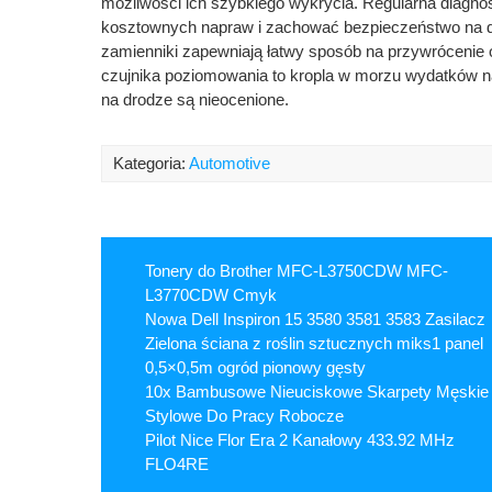
możliwości ich szybkiego wykrycia. Regularna diagno
kosztownych napraw i zachować bezpieczeństwo na d
zamienniki zapewniają łatwy sposób na przywróceni
czujnika poziomowania to kropla w morzu wydatków n
na drodze są nieocenione.
Kategoria:
Automotive
Tonery do Brother MFC-L3750CDW MFC-
L3770CDW Cmyk
Nowa Dell Inspiron 15 3580 3581 3583 Zasilacz
Zielona ściana z roślin sztucznych miks1 panel
0,5×0,5m ogród pionowy gęsty
10x Bambusowe Nieuciskowe Skarpety Męskie
Stylowe Do Pracy Robocze
Pilot Nice Flor Era 2 Kanałowy 433.92 MHz
FLO4RE