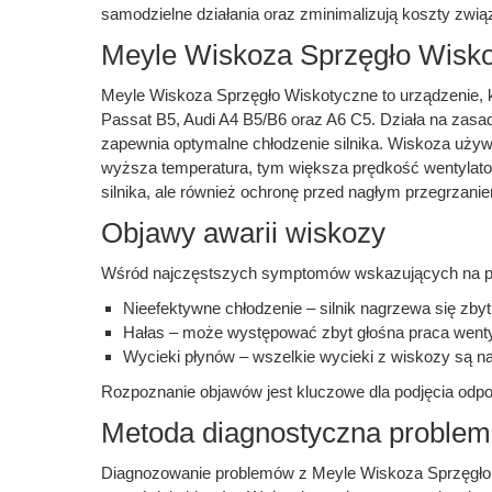
samodzielne działania oraz zminimalizują koszty zwi
Meyle Wiskoza Sprzęgło Wiskot
Meyle Wiskoza Sprzęgło Wiskotyczne to urządzenie, 
Passat B5, Audi A4 B5/B6 oraz A6 C5. Działa na zasadz
zapewnia optymalne chłodzenie silnika. Wiskoza używ
wyższa temperatura, tym większa prędkość wentylator
silnika, ale również ochronę przed nagłym przegrzan
Objawy awarii wiskozy
Wśród najczęstszych symptomów wskazujących na pro
Nieefektywne chłodzenie – silnik nagrzewa się zbyt
Hałas – może występować zbyt głośna praca wentyl
Wycieki płynów – wszelkie wycieki z wiskozy są 
Rozpoznanie objawów jest kluczowe dla podjęcia odp
Metoda diagnostyczna proble
Diagnozowanie problemów z Meyle Wiskoza Sprzęgło