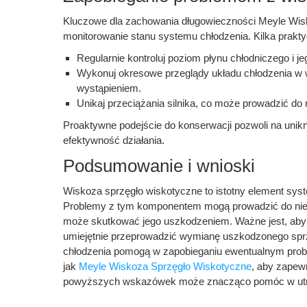
Kluczowe dla zachowania długowieczności Meyle Wisk
monitorowanie stanu systemu chłodzenia. Kilka prak
Regularnie kontroluj poziom płynu chłodniczego i j
Wykonuj okresowe przeglądy układu chłodzenia w wa
wystąpieniem.
Unikaj przeciążania silnika, co może prowadzić d
Proaktywne podejście do konserwacji pozwoli na unik
efektywność działania.
Podsumowanie i wnioski
Wiskoza sprzęgło wiskotyczne to istotny element sy
Problemy z tym komponentem mogą prowadzić do niee
może skutkować jego uszkodzeniem. Ważne jest, aby d
umiejętnie przeprowadzić wymianę uszkodzonego sprz
chłodzenia pomogą w zapobieganiu ewentualnym probl
jak
Meyle Wiskoza Sprzęgło Wiskotyczne
, aby zapewn
powyższych wskazówek może znacząco pomóc w utrzym