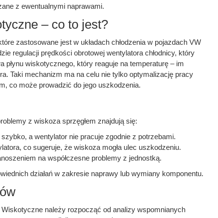
ązane z ewentualnymi naprawami.
yczne – co to jest?
które zastosowane jest w układach chłodzenia w pojazdach VW
ie regulacji prędkości obrotowej wentylatora chłodnicy, który
a płynu wiskotycznego, który reaguje na temperaturę – im
a. Taki mechanizm ma na celu nie tylko optymalizację pracy
iem, co może prowadzić do jego uszkodzenia.
blemy z wiskoza sprzęgłem znajdują się:
 szybko, a wentylator nie pracuje zgodnie z potrzebami.
atora, co sugeruje, że wiskoza mogła ulec uszkodzeniu.
nanoszeniem na współczesne problemy z jednostką.
owiednich działań w zakresie naprawy lub wymiany komponentu.
mów
 Wiskotyczne należy rozpocząć od analizy wspomnianych