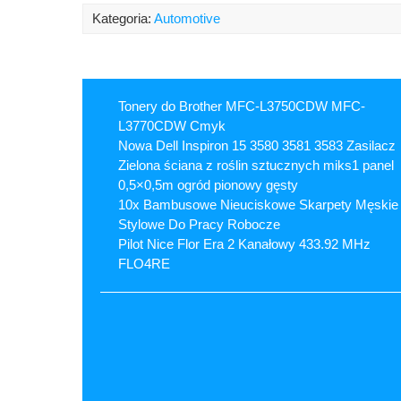
Kategoria:
Automotive
Tonery do Brother MFC-L3750CDW MFC-
L3770CDW Cmyk
Nowa Dell Inspiron 15 3580 3581 3583 Zasilacz
Zielona ściana z roślin sztucznych miks1 panel
0,5×0,5m ogród pionowy gęsty
10x Bambusowe Nieuciskowe Skarpety Męskie
Stylowe Do Pracy Robocze
Pilot Nice Flor Era 2 Kanałowy 433.92 MHz
FLO4RE