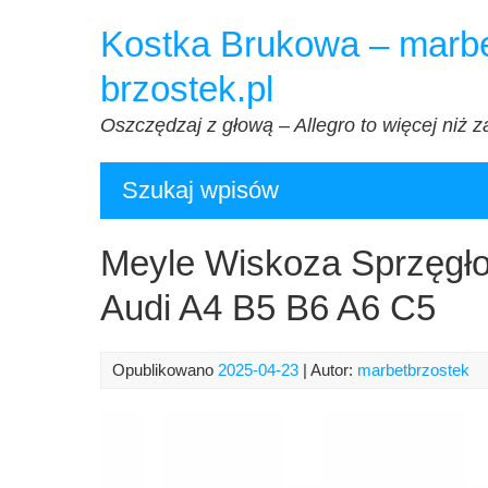
Przejdź
Kostka Brukowa – marbe
do
treści
brzostek.pl
Oszczędzaj z głową – Allegro to więcej niż z
Szukaj wpisów
Meyle Wiskoza Sprzęgł
Audi A4 B5 B6 A6 C5
Opublikowano
2025-04-23
| Autor:
marbetbrzostek