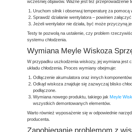
wcześniej objawów. Ważne jest też przeprowadzenie te
Uruchom silnik i obserwuj temperaturę za pomocą 
Sprawdź działanie wentylatora – powinien załączyć
Jeżeli wentylator nie działa, być może przyczyną 
Testy te pozwolą na ustalenie, czy problem rzeczywi
systemu chłodzenia.
Wymiana Meyle Wiskoza Sprzę
W przypadku uszkodzenia wiskozy, jej wymiana jest 
układu chłodzenia. Proces wymiany obejmuje:
Odłączenie akumulatora oraz innych komponentów
Odkąd wiskoza znajduje się zazwyczaj blisko chłodn
podłączone.
Wymiana nowego produktu, takiego jak
Meyle Wisk
wszystkich demontowanych elementów.
Warto również wyposażenie się w odpowiednie narzędz
producenta.
Zapobieganie problemom z wi