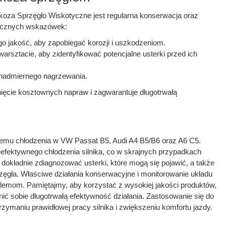
oza Sprzęgło Wiskotyczne jest regularna konserwacja oraz
tycznych wskazówek:
ego jakość, aby zapobiegać korozji i uszkodzeniom.
rsztacie, aby zidentyfikować potencjalne usterki przed ich
o nadmiernego nagrzewania.
nięcie kosztownych napraw i zagwarantuje długotrwałą
stemu chłodzenia w VW Passat B5, Audi A4 B5/B6 oraz A6 C5.
fektywnego chłodzenia silnika, co w skrajnych przypadkach
okładnie zdiagnozować usterki, które mogą się pojawić, a także
ęgła. Właściwe działania konserwacyjne i monitorowanie układu
emom. Pamiętajmy, aby korzystać z wysokiej jakości produktów,
ić sobie długotrwałą efektywność działania. Zastosowanie się do
aniu prawidłowej pracy silnika i zwiększeniu komfortu jazdy.