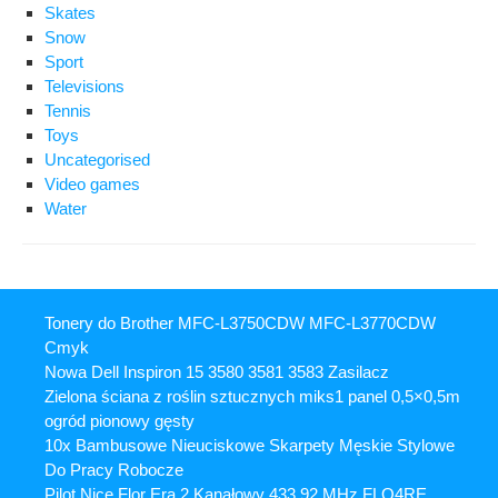
Skates
Snow
Sport
Televisions
Tennis
Toys
Uncategorised
Video games
Water
Tonery do Brother MFC-L3750CDW MFC-L3770CDW
Cmyk
Nowa Dell Inspiron 15 3580 3581 3583 Zasilacz
Zielona ściana z roślin sztucznych miks1 panel 0,5×0,5m
ogród pionowy gęsty
10x Bambusowe Nieuciskowe Skarpety Męskie Stylowe
Do Pracy Robocze
Pilot Nice Flor Era 2 Kanałowy 433.92 MHz FLO4RE