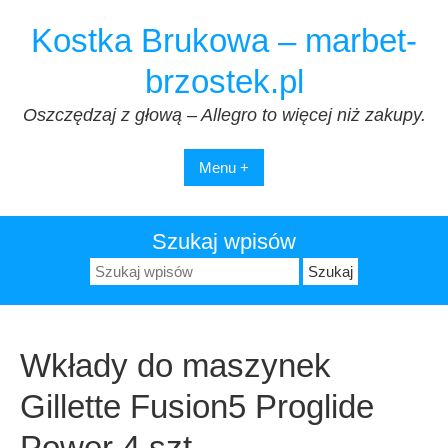
Przejdź
Kostka Brukowa – marbet-
do
treści
brzostek.pl
Oszczędzaj z głową – Allegro to więcej niż zakupy.
Menu +
Szukaj wpisów
Szukaj:
Wkłady do maszynek
Gillette Fusion5 Proglide
Power 4 szt.