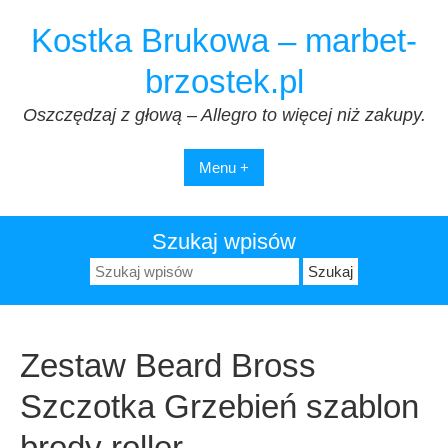
Przejdź
Kostka Brukowa – marbet-
do
treści
brzostek.pl
Oszczędzaj z głową – Allegro to więcej niż zakupy.
Menu +
Szukaj wpisów
Szukaj:
Zestaw Beard Bross
Szczotka Grzebień szablon
brody roller