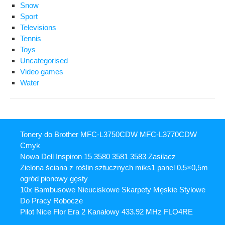
Snow
Sport
Televisions
Tennis
Toys
Uncategorised
Video games
Water
Tonery do Brother MFC-L3750CDW MFC-L3770CDW
Cmyk
Nowa Dell Inspiron 15 3580 3581 3583 Zasilacz
Zielona ściana z roślin sztucznych miks1 panel 0,5×0,5m
ogród pionowy gęsty
10x Bambusowe Nieuciskowe Skarpety Męskie Stylowe
Do Pracy Robocze
Pilot Nice Flor Era 2 Kanałowy 433.92 MHz FLO4RE