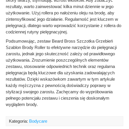
skóry twarzy, stymulując wzrost włosków. Aby zobaczyć
rezultaty, warto zainwestować kilka minut dziennie w jego
użytkowanie. Użyj rollera po nałożeniu oleju na brodę, aby
zintensyfikować jego działanie. Regularność jest kluczem w
pielęgnacji, dlatego warto wprowadzić korzystanie z rollera do
codziennej rutyny pielęgnacyjnej.
Podsumowując, zestaw Beard Bross Szczotka Grzebień
Szablon Brody Roller to efektywne narzędzie do pielęgnacji
zarostu, jednak jego skuteczność zależy od prawidłowego
użytkowania. Zrozumienie poszczególnych elementów
zestawu, stosowanie odpowiednich technik oraz regularna
pielęgnacja będą kluczowe dla uzyskania zadowalających
rezultatów. Dzięki wskazówkom zawartym w tym artykule
każdy mężczyzna z pewnością doświadczy poprawy w
stylizacji swojego zarostu. Zachęcamy do wypróbowania
pełnego potencjału zestawu i cieszenia się doskonałym
wyglądem brody.
Kategoria:
Bodycare