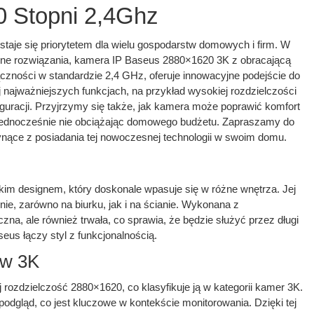
 Stopni 2,4Ghz
aje się priorytetem dla wielu gospodarstw domowych i firm. W
ne rozwiązania, kamera IP Baseus 2880×1620 3K z obracającą
ączności w standardzie 2,4 GHz, oferuje innowacyjne podejście do
j najważniejszych funkcjach, na przykład wysokiej rozdzielczości
guracji. Przyjrzymy się także, jak kamera może poprawić komfort
 a jednocześnie nie obciążając domowego budżetu. Zapraszamy do
łynące z posiadania tej nowoczesnej technologii w swoim domu.
m designem, który doskonale wpasuje się w różne wnętrza. Jej
e, zarówno na biurku, jak i na ścianie. Wykonana z
zna, ale również trwała, co sprawia, że będzie służyć przez długi
eus łączy styl z funkcjonalnością.
 w 3K
rozdzielczość 2880×1620, co klasyfikuje ją w kategorii kamer 3K.
dgląd, co jest kluczowe w kontekście monitorowania. Dzięki tej