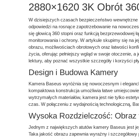
2880×1620 3K Obrót 360
W dzisiejszych czasach bezpieczeństwo wewnętrzne st
odpowiedzi na rosnące zapotrzebowanie na nowoczes
się głowicą 360 stopni oraz funkcją bezprzewodowej ł
monitorowania i ochrony. W artykule skupimy się na je
obrazu, możliwościach obrotowych oraz łatwości konfi
życia, oferując pełniejszy wgląd w swoje otoczenie,
lektury, aby poznać wszystkie szczegóły i korzyści p
Design i Budowa Kamery
Kamera Baseus wyróżnia się nowoczesnym i elegancki
kompaktowa konstrukcja umożliwia łatwe umiejscowieni
wytrzymałych materiałów, kamera jest nie tylko estetyc
czas. W połączeniu z wydajnością technologiczną, Bas
Wysoka Rozdzielczość: Obraz
Jednym z największych atutów kamery Baseus jest jej 
Taka jakość obrazu zapewnia wyraźny i szczegółowy po