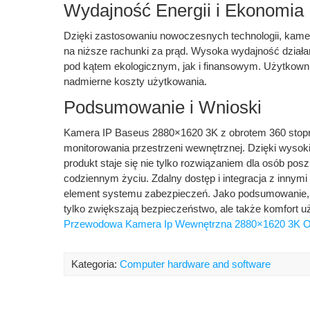
Wydajność Energii i Ekonomia
Dzięki zastosowaniu nowoczesnych technologii, kamer
na niższe rachunki za prąd. Wysoka wydajność działan
pod kątem ekologicznym, jak i finansowym. Użytkowni
nadmierne koszty użytkowania.
Podsumowanie i Wnioski
Kamera IP Baseus 2880×1620 3K z obrotem 360 stopni
monitorowania przestrzeni wewnętrznej. Dzięki wysokiej 
produkt staje się nie tylko rozwiązaniem dla osób po
codziennym życiu. Zdalny dostęp i integracja z inny
element systemu zabezpieczeń. Jako podsumowanie, w
tylko zwiększają bezpieczeństwo, ale także komfort u
Przewodowa Kamera Ip Wewnętrzna 2880×1620 3K Ob
Kategoria:
Computer hardware and software