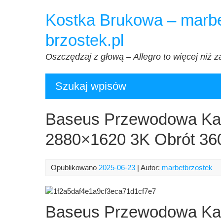
Przejdź
Kostka Brukowa – marbe
do
treści
brzostek.pl
Oszczędzaj z głową – Allegro to więcej niż z
Szukaj wpisów
Baseus Przewodowa Ka
2880×1620 3K Obrót 360
Opublikowano
2025-06-23
| Autor:
marbetbrzostek
Baseus Przewodowa Ka