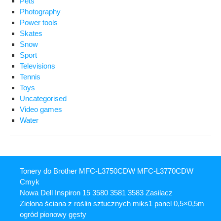
Pets
Photography
Power tools
Skates
Snow
Sport
Televisions
Tennis
Toys
Uncategorised
Video games
Water
Tonery do Brother MFC-L3750CDW MFC-L3770CDW
Cmyk
Nowa Dell Inspiron 15 3580 3581 3583 Zasilacz
Zielona ściana z roślin sztucznych miks1 panel 0,5×0,5m
ogród pionowy gęsty