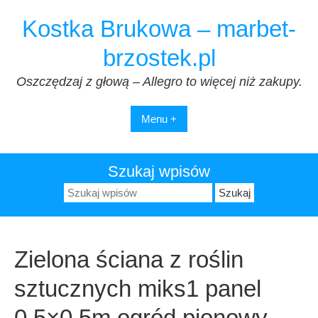
Przejdź
Kostka Brukowa – marbet-
do
treści
brzostek.pl
Oszczędzaj z głową – Allegro to więcej niż zakupy.
Menu +
Szukaj wpisów
Szukaj:
Zielona ściana z roślin
sztucznych miks1 panel
0,5×0,5m ogród pionowy