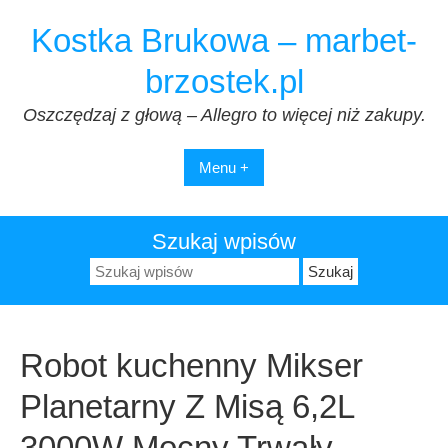
Przejdź
Kostka Brukowa – marbet-
do
treści
brzostek.pl
Oszczędzaj z głową – Allegro to więcej niż zakupy.
Menu +
Szukaj wpisów
Szukaj:
Robot kuchenny Mikser
Planetarny Z Misą 6,2L
3000W Mocny Trwały