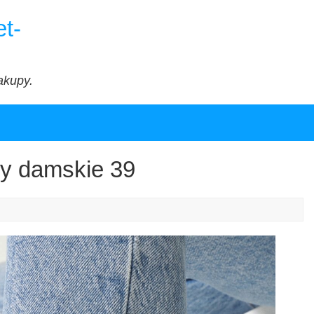
t-
akupy.
y damskie 39