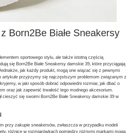
 z Born2Be Białe Sneakersy
 elementem sportowego stylu, ale także istotną częścią
jdują się Born2Be Białe Sneakersy damskie 39, które przyciągają
ednakże, jak każdy produkt, mogą one wiązać się z pewnymi
m artykule przyjrzymy się najczęstszym problemom związanym z
ryjemy, w jaki sposób dobrać odpowiedni rozmiar, jak dbać o
tem oraz jak zapewnić trwałość tego modnego akcesorium.
 cieszyć się swoimi Born2Be Białe Sneakersy damskie 39 w
u
em przy zakupie sneakersów, zwłaszcza w przypadku modeli
stety, różnice w rozmiarówkach pomiędzy różnymi markami mogą