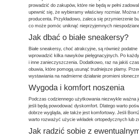
prowadzić do zakupów, które nie będą w pełni zadowa
upewnić się, że wybieramy właściwy rozmiar. Można r
producenta. Przykładowo, zaleca się przymierzenie b
co może pomóc uniknąć nieprzyjemnych niespodzian
Jak dbać o białe sneakersy?
Białe sneakersy, choć atrakcyjne, są również podatne
wprowadzić kilka nawyków pielęgnacyjnych. Po każdym
i inne zanieczyszczenia. Dodatkowo, raz na jakiś cza
obuwia, które pomogą usunąć trudniejsze plamy. Prz
wystawiania na nadmierne działanie promieni słoneczn
Wygoda i komfort noszenia
Podczas codziennego użytkowania niezwykle ważna jest
jeśli będą powodować dyskomfort. Dlatego warto poświ
dobrze wygląda, ale także jest komfortowy. Jeśli Bor
warto rozważyć użycie wkładek ortopedycznych lub zm
Jak radzić sobie z ewentualn