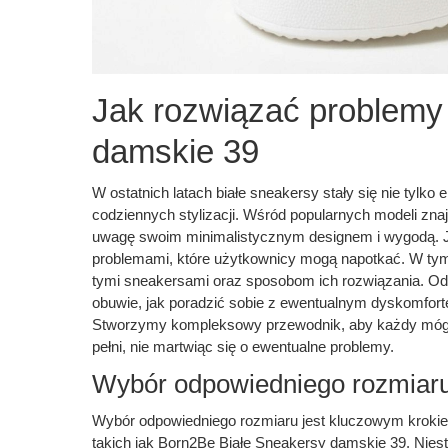
Jak rozwiązać problemy
damskie 39
W ostatnich latach białe sneakersy stały się nie tylko
codziennych stylizacji. Wśród popularnych modeli zna
uwagę swoim minimalistycznym designem i wygodą. J
problemami, które użytkownicy mogą napotkać. W ty
tymi sneakersami oraz sposobom ich rozwiązania. Odk
obuwie, jak poradzić sobie z ewentualnym dyskomfor
Stworzymy kompleksowy przewodnik, aby każdy mógł
pełni, nie martwiąc się o ewentualne problemy.
Wybór odpowiedniego rozmiar
Wybór odpowiedniego rozmiaru jest kluczowym kroki
takich jak Born2Be Białe Sneakersy damskie 39. Nie