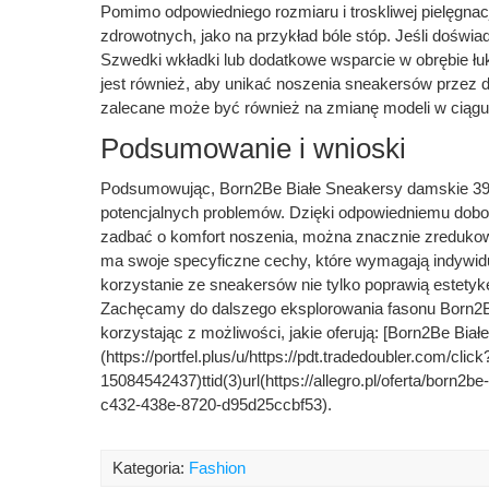
Pomimo odpowiedniego rozmiaru i troskliwej pielęgna
zdrowotnych, jako na przykład bóle stóp. Jeśli doświad
Szwedki wkładki lub dodatkowe wsparcie w obrębie ł
jest również, aby unikać noszenia sneakersów przez 
zalecane może być również na zmianę modeli w ciągu
Podsumowanie i wnioski
Podsumowując, Born2Be Białe Sneakersy damskie 39 to
potencjalnych problemów. Dzięki odpowiedniemu doboro
zadbać o komfort noszenia, można znacznie zreduko
ma swoje specyficzne cechy, które wymagają indywid
korzystanie ze sneakersów nie tylko poprawią estetyk
Zachęcamy do dalszego eksplorowania fasonu Born2Be 
korzystając z możliwości, jakie oferują: [Born2Be Bia
(https://portfel.plus/u/https://pdt.tradedoubler.com/c
15084542437)ttid(3)url(https://allegro.pl/oferta/bor
c432-438e-8720-d95d25ccbf53).
Kategoria:
Fashion