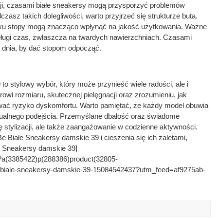
cji, czasami białe sneakersy mogą przysporzyć problemów
czasz takich dolegliwości, warto przyjrzeć się strukturze buta.
uku stopy mogą znacząco wpłynąć na jakość użytkowania. Ważne
długi czas, zwłaszcza na twardych nawierzchniach. Czasami
 dnia, by dać stopom odpocząć.
 stylowy wybór, który może przynieść wiele radości, ale i
wi rozmiaru, skutecznej pielęgnacji oraz zrozumieniu, jak
wać ryzyko dyskomfortu. Warto pamiętać, że każdy model obuwia
ualnego podejścia. Przemyślane dbałość oraz świadome
ę stylizacji, ale także zaangażowanie w codzienne aktywności.
Białe Sneakersy damskie 39 i cieszenia się ich zaletami,
łe Sneakersy damskie 39]
lick?a(3385422)p(288386)product(32805-
n2be-biale-sneakersy-damskie-39-15084542437?utm_feed=af9275ab-