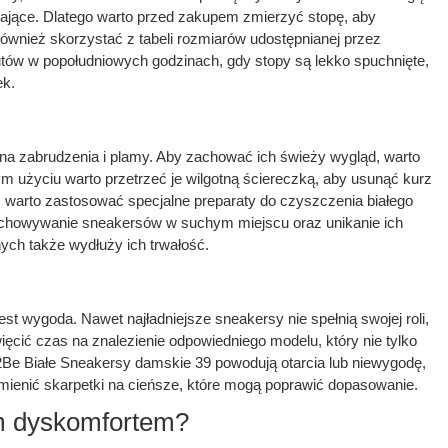
lające. Dlatego warto przed zakupem zmierzyć stopę, aby
ównież skorzystać z tabeli rozmiarów udostępnianej przez
utów w popołudniowych godzinach, gdy stopy są lekko spuchnięte,
ek.
 na zabrudzenia i plamy. Aby zachować ich świeży wygląd, warto
 użyciu warto przetrzeć je wilgotną ściereczką, aby usunąć kurz
s warto zastosować specjalne preparaty do czyszczenia białego
echowywanie sneakersów w suchym miejscu oraz unikanie ich
ych także wydłuży ich trwałość.
 wygoda. Nawet najładniejsze sneakersy nie spełnią swojej roli,
ęcić czas na znalezienie odpowiedniego modelu, który nie tylko
n2Be Białe Sneakersy damskie 39 powodują otarcia lub niewygodę,
ienić skarpetki na cieńsze, które mogą poprawić dopasowanie.
ym dyskomfortem?