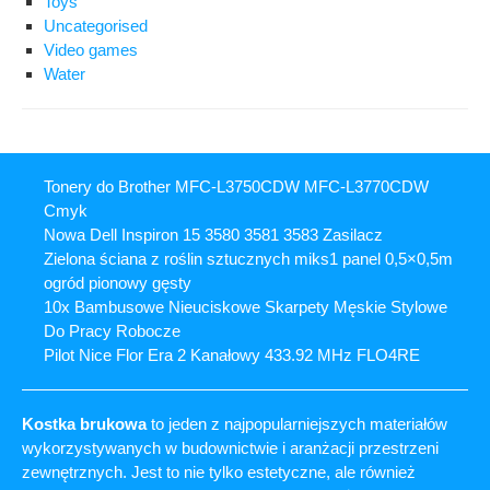
Toys
Uncategorised
Video games
Water
Tonery do Brother MFC-L3750CDW MFC-L3770CDW
Cmyk
Nowa Dell Inspiron 15 3580 3581 3583 Zasilacz
Zielona ściana z roślin sztucznych miks1 panel 0,5×0,5m
ogród pionowy gęsty
10x Bambusowe Nieuciskowe Skarpety Męskie Stylowe
Do Pracy Robocze
Pilot Nice Flor Era 2 Kanałowy 433.92 MHz FLO4RE
Kostka brukowa
to jeden z najpopularniejszych materiałów
wykorzystywanych w budownictwie i aranżacji przestrzeni
zewnętrznych. Jest to nie tylko estetyczne, ale również