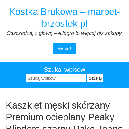
Przejdź
Kostka Brukowa – marbet-
do
treści
brzostek.pl
Oszczędzaj z głową – Allegro to więcej niż zakupy.
Menu +
Szukaj wpisów
Szukaj:
Kaszkiet męski skórzany
Premium ocieplany Peaky
Blinders czarny Pako Jeans