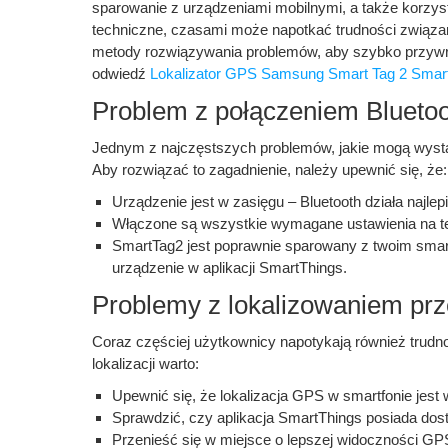
sparowanie z urządzeniami mobilnymi, a także korzyst
techniczne, czasami może napotkać trudności związane
metody rozwiązywania problemów, aby szybko przywróc
odwiedź
Lokalizator GPS Samsung Smart Tag 2 Smar
Problem z połączeniem Blueto
Jednym z najczęstszych problemów, jakie mogą wystąpi
Aby rozwiązać to zagadnienie, należy upewnić się, że:
Urządzenie jest w zasięgu – Bluetooth działa najlepi
Włączone są wszystkie wymagane ustawienia na tele
SmartTag2 jest poprawnie sparowany z twoim smart
urządzenie w aplikacji SmartThings.
Problemy z lokalizowaniem pr
Coraz częściej użytkownicy napotykają również trudno
lokalizacji warto:
Upewnić się, że lokalizacja GPS w smartfonie jest
Sprawdzić, czy aplikacja SmartThings posiada dostę
Przenieść się w miejsce o lepszej widoczności G