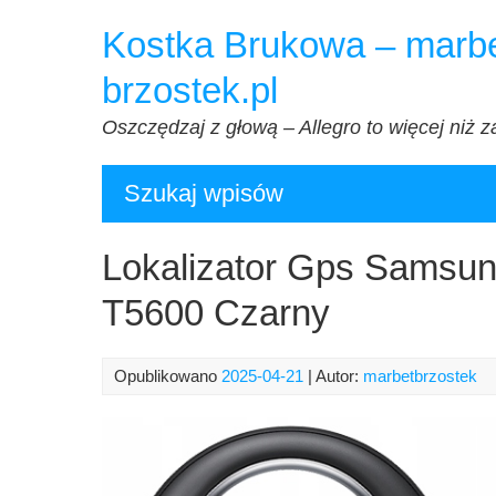
Przejdź
Kostka Brukowa – marbe
do
treści
brzostek.pl
Oszczędzaj z głową – Allegro to więcej niż z
Szukaj wpisów
Lokalizator Gps Samsun
T5600 Czarny
Opublikowano
2025-04-21
| Autor:
marbetbrzostek