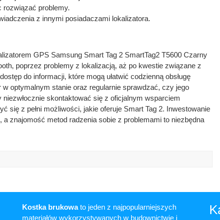
c rozwiązać problemy.
adczenia z innymi posiadaczami lokalizatora.
okalizatorem GPS Samsung Smart Tag 2 SmartTag2 T5600 Czarny
ooth, poprzez problemy z lokalizacją, aż po kwestie związane z
 dostęp do informacji, które mogą ułatwić codzienną obsługę
r w optymalnym stanie oraz regularnie sprawdzać, czy jego
ży niezwłocznie skontaktować się z oficjalnym wsparciem
 się z pełni możliwości, jakie oferuje Smart Tag 2. Inwestowanie
u, a znajomość metod radzenia sobie z problemami to niezbędna
K
Kostka brukowa
to jeden z najpopularniejszych
materiałów wykorzystywanych w budownictwie i