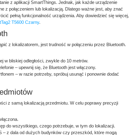
anie z aplikacji SmartThings. Jednak, jak każde urządzenie
 z połączeniem lub lokalizacją. Dlatego ważne jest, aby znać
ić pełną funkcjonalność urządzenia. Aby dowiedzieć się więcej,
tTag2 T5600 Czarny
.
oth
ć z lokalizatorem, jest trudność w połączeniu przez Bluetooth.
ej w bliskiej odległości, zwykle do 10 metrów.
fonie – upewnij się, że Bluetooth jest włączony.
fonem – w razie potrzeby, spróbuj usunąć i ponownie dodać
zedmiotów
ści z samą lokalizacją przedmiotu. W celu poprawy precyzji
 włączona.
p do wszystkiego, czego potrzebuje, w tym do lokalizacji.
PS – z dala od dużych budynków czy przeszkód, które mogą