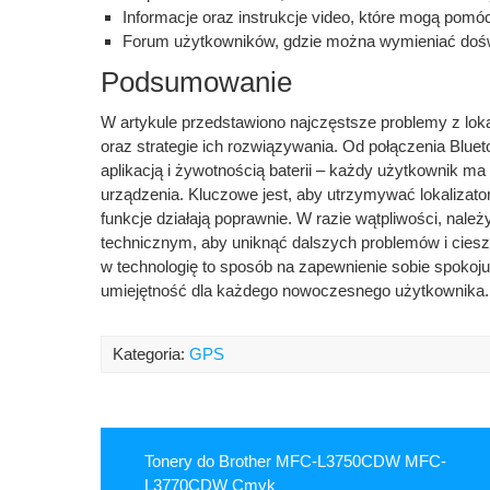
Informacje oraz instrukcje video, które mogą pomó
Forum użytkowników, gdzie można wymieniać doświ
Podsumowanie
W artykule przedstawiono najczęstsze problemy z l
oraz strategie ich rozwiązywania. Od połączenia Bluet
aplikacją i żywotnością baterii – każdy użytkownik ma
urządzenia. Kluczowe jest, aby utrzymywać lokalizato
funkcje działają poprawnie. W razie wątpliwości, nale
technicznym, aby uniknąć dalszych problemów i cieszyć
w technologię to sposób na zapewnienie sobie spokoj
umiejętność dla każdego nowoczesnego użytkownika.
Kategoria:
GPS
Tonery do Brother MFC-L3750CDW MFC-
L3770CDW Cmyk