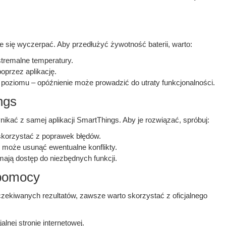
e się wyczerpać. Aby przedłużyć żywotność baterii, warto:
stremalne temperatury.
oprzez aplikację.
 poziomu – opóźnienie może prowadzić do utraty funkcjonalności.
ngs
kać z samej aplikacji SmartThings. Aby je rozwiązać, spróbuj:
 skorzystać z poprawek błędów.
o może usunąć ewentualne konflikty.
 mają dostęp do niezbędnych funkcji.
 pomocy
czekiwanych rezultatów, zawsze warto skorzystać z oficjalnego
lnej stronie internetowej.