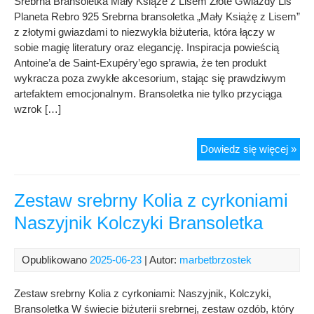
Srebrna Bransoletka Mały Książe z Lisem Złote Gwiazdy Lis
Planeta Rebro 925 Srebrna bransoletka „Mały Książę z Lisem”
z złotymi gwiazdami to niezwykła biżuteria, która łączy w
sobie magię literatury oraz elegancję. Inspiracja powieścią
Antoine’a de Saint-Exupéry’ego sprawia, że ten produkt
wykracza poza zwykłe akcesorium, stając się prawdziwym
artefaktem emocjonalnym. Bransoletka nie tylko przyciąga
wzrok […]
Sre
Dowiedz się więcej »
Bra
Mał
Ksi
Zestaw srebrny Kolia z cyrkoniami
z
Naszyjnik Kolczyki Bransoletka
Lis
Złot
Gwi
Opublikowano
2025-06-23
| Autor:
marbetbrzostek
Lis
Pla
Zestaw srebrny Kolia z cyrkoniami: Naszyjnik, Kolczyki,
Reb
Bransoletka W świecie biżuterii srebrnej, zestaw ozdób, który