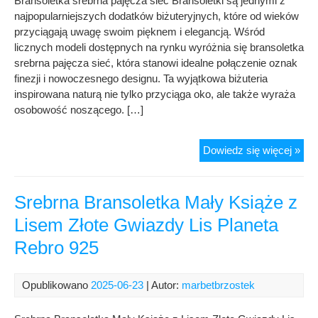
Bransoletka srebrna pajęcza sieć Bransoletki są jednymi z
Sre
najpopularniejszych dodatków biżuteryjnych, które od wieków
925
przyciągają uwagę swoim pięknem i elegancją. Wśród
licznych modeli dostępnych na rynku wyróżnia się bransoletka
srebrna pajęcza sieć, która stanowi idealne połączenie oznak
finezji i nowoczesnego designu. Ta wyjątkowa biżuteria
inspirowana naturą nie tylko przyciąga oko, ale także wyraża
osobowość noszącego. […]
Bra
Dowiedz się więcej »
sre
paj
sie
Srebrna Bransoletka Mały Książe z
Lisem Złote Gwiazdy Lis Planeta
Rebro 925
Opublikowano
2025-06-23
| Autor:
marbetbrzostek