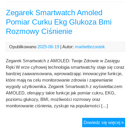
Sre
925
Zegarek Smartwatch Amoled
Dla
Pomiar Curku Ekg Glukoza Bmi
Dzi
Rozmowy Ciśnienie
Kom
Opublikowano
2025-06-19
| Autor:
marbetbrzostek
Zegarek Smartwatch z AMOLED: Twoje Zdrowie w Zasięgu
Ręki W erze cyfrowej technologia smartwatchy staje się coraz
bardziej zaawansowana, wprowadzając innowacyjne funkcje,
które mają na celu monitorowanie zdrowia i zapewnianie
wygody użytkownika. Zegarek Smartwatch z wyświetlaczem
AMOLED, oferujący takie funkcje jak pomiar cukru, EKG,
poziomu glukozy, BMI, możliwości rozmowy oraz
monitorowanie ciśnienia, zyskuje na popularności […]
Zeg
Dowiedz się więcej »
Sma