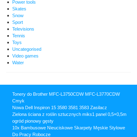
Power tools
Skates
Snow
Sport
Televisions
Tennis
Toys
Uncategorised
Video games
Water
Tonery do Brother MFC-L3750CDW MFC-L3770CDW
Cmyk
Nowa Dell Inspiron 15 3580 3581 3583 Zasilacz
Zielona ściana z roślin sztucznych miks1 panel 0,5×0,5m
ogród pionowy gęsty
10x Bambusowe Nieuciskowe Skarpety Męskie Stylowe
Do Pracy Robocze