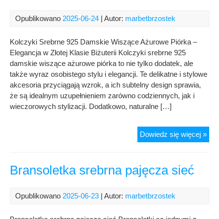
Opublikowano
2025-06-24
| Autor:
marbetbrzostek
Kolczyki Srebrne 925 Damskie Wiszące Ażurowe Piórka –
Elegancja w Złotej Klasie Biżuterii Kolczyki srebrne 925
damskie wiszące ażurowe piórka to nie tylko dodatek, ale
także wyraz osobistego stylu i elegancji. Te delikatne i stylowe
akcesoria przyciągają wzrok, a ich subtelny design sprawia,
że są idealnym uzupełnieniem zarówno codziennych, jak i
wieczorowych stylizacji. Dodatkowo, naturalne […]
Kol
Dowiedz się więcej »
Sre
925
Dam
Bransoletka srebrna pajęcza sieć
Wis
Ażu
Opublikowano
2025-06-23
| Autor:
marbetbrzostek
Pió
Pud