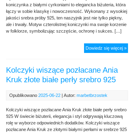
koniczynka z białymi cyrkoniami to elegancka biżuteria, która
łączy w sobie klasykę i nowoczesność. Wykonany z wysokiej
jakości srebra próby 925, ten naszyjnik jest nie tylko piękny,
ale i trwały. Motyw czterolistnej koniczynki ma swoje korzenie
w folklorze, symbolizując szczęście, ochronę i sukces. […]
Nas
Dowiedz się więcej »
Sre
Czte
Kon
Kolczyki wiszące pozłacane Ania
z
Kruk złote białe perły srebro 925
Bia
Cyr
Sre
Opublikowano
2025-06-22
| Autor:
marbetbrzostek
925
Kolczyki wiszące pozłacane Ania Kruk złote białe perły srebro
925 W świecie biżuterii, elegancja i styl odgrywają kluczową
rolę w wyborze odpowiednich dodatków. Kolczyki wiszące
pozłacane Ania Kruk ze złotymi białymi perłami w srebrze 925