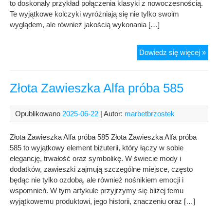
to doskonały przykład połączenia klasyki z nowoczesnością.
Te wyjątkowe kolczyki wyróżniają się nie tylko swoim
wyglądem, ale również jakością wykonania […]
Kol
Dowiedz się więcej »
wis
poz
Ani
Złota Zawieszka Alfa próba 585
Kru
złot
Opublikowano
2025-06-22
| Autor:
marbetbrzostek
biał
perł
Złota Zawieszka Alfa próba 585 Złota Zawieszka Alfa próba
sre
585 to wyjątkowy element biżuterii, który łączy w sobie
925
elegancję, trwałość oraz symbolikę. W świecie mody i
dodatków, zawieszki zajmują szczególne miejsce, często
będąc nie tylko ozdobą, ale również nośnikiem emocji i
wspomnień. W tym artykule przyjrzymy się bliżej temu
wyjątkowemu produktowi, jego historii, znaczeniu oraz […]