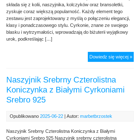
925
składa się z kolii, naszyjnika, kolczyków oraz bransoletki,
zyskuje coraz większą popularność. Każdy element tego
zestawu jest zaprojektowany z myślą o połączeniu elegancji,
klasy i ponadczasowego stylu. Cyrkonie, znane ze swojego
blasku i wytrzymałości, wprowadzają do biżuterii wyjątkowy
urok, podkreślając […]
Zes
Dowiedz się więcej »
sre
Koli
z
Naszyjnik Srebrny Czterolistna
cyr
Koniczynka z Białymi Cyrkoniami
Nas
Srebro 925
Kol
Bra
Opublikowano
2025-06-22
| Autor:
marbetbrzostek
Naszyjnik Srebrny Czterolistna Koniczynka z Białymi
Cyrkoniami Srebro 925 Naszyjnik srebrny czterolistna