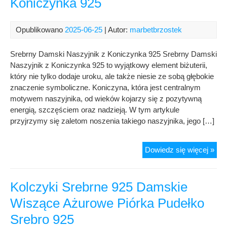
Koniczynka 925
Opublikowano
2025-06-25
| Autor:
marbetbrzostek
Srebrny Damski Naszyjnik z Koniczynka 925 Srebrny Damski
Naszyjnik z Koniczynka 925 to wyjątkowy element biżuterii,
który nie tylko dodaje uroku, ale także niesie ze sobą głębokie
znaczenie symboliczne. Koniczyna, która jest centralnym
motywem naszyjnika, od wieków kojarzy się z pozytywną
energią, szczęściem oraz nadzieją. W tym artykule
przyjrzymy się zaletom noszenia takiego naszyjnika, jego […]
Sre
Dowiedz się więcej »
Dam
Nas
z
Kolczyki Srebrne 925 Damskie
Kon
Wiszące Ażurowe Piórka Pudełko
925
Srebro 925