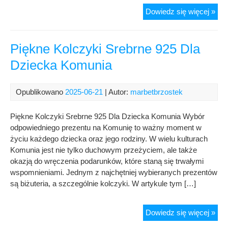
Złot
Dowiedz się więcej »
Zaw
Alfa
pró
Piękne Kolczyki Srebrne 925 Dla
585
Dziecka Komunia
Opublikowano
2025-06-21
| Autor:
marbetbrzostek
Piękne Kolczyki Srebrne 925 Dla Dziecka Komunia Wybór
odpowiedniego prezentu na Komunię to ważny moment w
życiu każdego dziecka oraz jego rodziny. W wielu kulturach
Komunia jest nie tylko duchowym przeżyciem, ale także
okazją do wręczenia podarunków, które staną się trwałymi
wspomnieniami. Jednym z najchętniej wybieranych prezentów
są biżuteria, a szczególnie kolczyki. W artykule tym […]
Pię
Dowiedz się więcej »
Kol