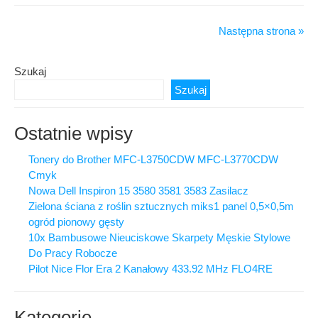
Amo
Pom
Następna strona »
Cur
Ekg
Szukaj
Glu
Bmi
Szukaj
Ro
Ciś
Ostatnie wpisy
Tonery do Brother MFC-L3750CDW MFC-L3770CDW
Cmyk
Nowa Dell Inspiron 15 3580 3581 3583 Zasilacz
Zielona ściana z roślin sztucznych miks1 panel 0,5×0,5m
ogród pionowy gęsty
10x Bambusowe Nieuciskowe Skarpety Męskie Stylowe
Do Pracy Robocze
Pilot Nice Flor Era 2 Kanałowy 433.92 MHz FLO4RE
Kategorie