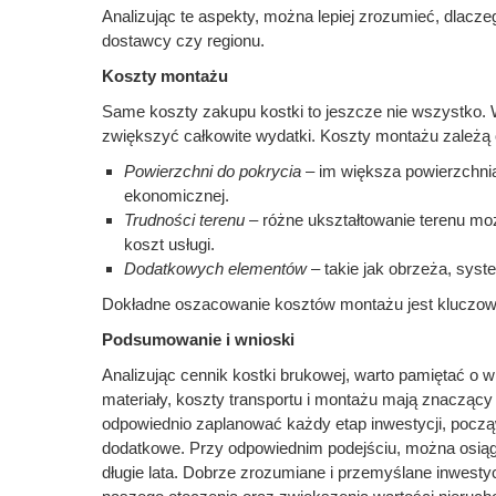
Analizując te aspekty, można lepiej zrozumieć, dlacze
dostawcy czy regionu.
Koszty montażu
Same koszty zakupu kostki to jeszcze nie wszystko.
zwiększyć całkowite wydatki. Koszty montażu zależą 
Powierzchni do pokrycia
– im większa powierzchnia
ekonomicznej.
Trudności terenu
– różne ukształtowanie terenu m
koszt usługi.
Dodatkowych elementów
– takie jak obrzeża, sys
Dokładne oszacowanie kosztów montażu jest kluczowe
Podsumowanie i wnioski
Analizując cennik kostki brukowej, warto pamiętać o w
materiały, koszty transportu i montażu mają znaczący 
odpowiednio zaplanować każdy etap inwestycji, począ
dodatkowe. Przy odpowiednim podejściu, można osiągn
długie lata. Dobrze zrozumiane i przemyślane inwest