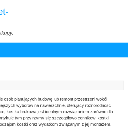
t-
akupy.
iele osób planujących budowę lub remont przestrzeni wokół
iejszych wybórów na nawierzchnie, oferujący różnorodność
tyce, kostka brukowa jest idealnym rozwiązaniem zarówno dla
artykule tym przyjrzymy się szczegółowo cennikowi kostki
odzajom kostki oraz wydatkom związanym z jej montażem.