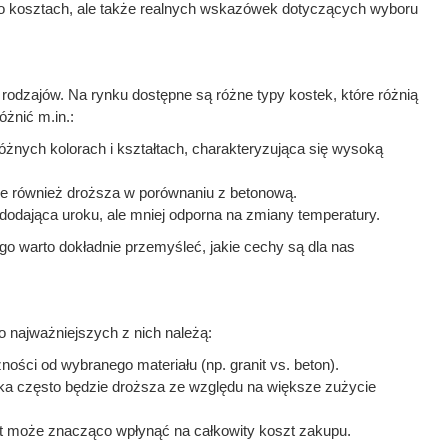
y o kosztach, ale także realnych wskazówek dotyczących wyboru
 rodzajów. Na rynku dostępne są różne typy kostek, które różnią
żnić m.in.:
óżnych kolorach i kształtach, charakteryzująca się wysoką
ale również droższa w porównaniu z betonową.
 dodająca uroku, ale mniej odporna na zmiany temperatury.
ego warto dokładnie przemyśleć, jakie cechy są dla nas
 najważniejszych z nich należą:
ności od wybranego materiału (np. granit vs. beton).
ka często będzie droższa ze względu na większe zużycie
port może znacząco wpłynąć na całkowity koszt zakupu.