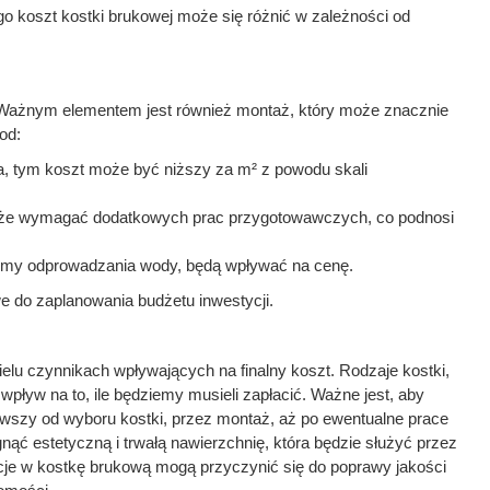
go koszt kostki brukowej może się różnić w zależności od
 Ważnym elementem jest również montaż, który może znacznie
od:
, tym koszt może być niższy za m² z powodu skali
oże wymagać dodatkowych prac przygotowawczych, co podnosi
temy odprowadzania wody, będą wpływać na cenę.
 do zaplanowania budżetu inwestycji.
ielu czynnikach wpływających na finalny koszt. Rodzaje kostki,
wpływ na to, ile będziemy musieli zapłacić. Ważne jest, aby
wszy od wyboru kostki, przez montaż, aż po ewentualne prace
ąć estetyczną i trwałą nawierzchnię, która będzie służyć przez
ycje w kostkę brukową mogą przyczynić się do poprawy jakości