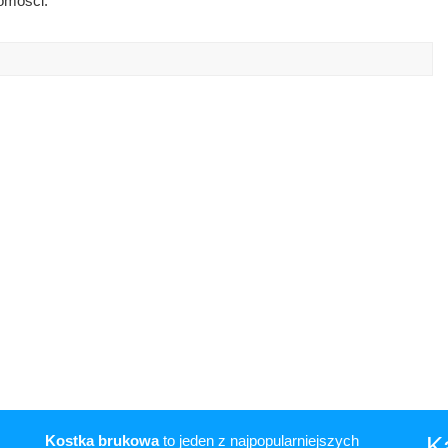
omości.
K
Kostka brukowa
to jeden z najpopularniejszych