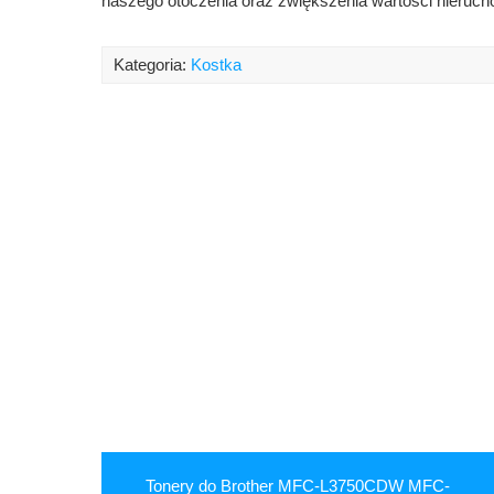
naszego otoczenia oraz zwiększenia wartości nieruch
Kategoria:
Kostka
Tonery do Brother MFC-L3750CDW MFC-