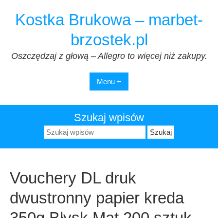
Przejdź
Kostka Brukowa – marbet-
do
treści
brzostek.pl
Oszczędzaj z głową – Allegro to więcej niż zakupy.
Menu +
Szukaj wpisów
Szukaj:
Vouchery DL druk
dwustronny papier kreda
350g Błysk Mat 200 sztuk