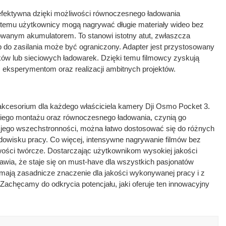
 efektywna dzięki możliwości równoczesnego ładowania
i temu użytkownicy mogą nagrywać długie materiały wideo bez
anym akumulatorem. To stanowi istotny atut, zwłaszcza
 do zasilania może być ograniczony. Adapter jest przystosowany
ów lub sieciowych ładowarek. Dzięki temu filmowcy zyskują
 eksperymentom oraz realizacji ambitnych projektów.
 akcesorium dla każdego właściciela kamery Dji Osmo Pocket 3.
bkiego montażu oraz równoczesnego ładowania, czynią go
jego wszechstronności, można łatwo dostosować się do różnych
odowisku pracy. Co więcej, intensywne nagrywanie filmów bez
ości twórcze. Dostarczając użytkownikom wysokiej jakości
rawia, że staje się on must-have dla wszystkich pasjonatów
, mają zasadnicze znaczenie dla jakości wykonywanej pracy i z
. Zachęcamy do odkrycia potencjału, jaki oferuje ten innowacyjny