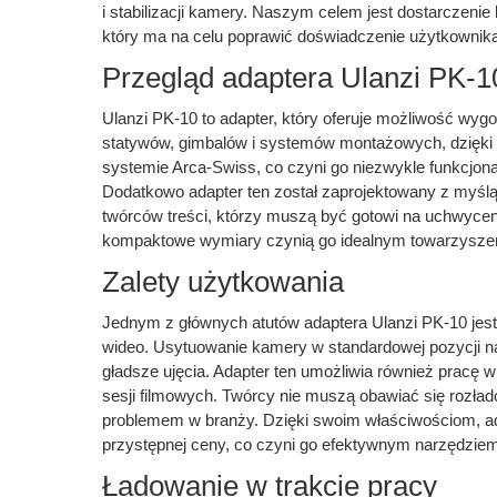
i stabilizacji kamery. Naszym celem jest dostarczeni
który ma na celu poprawić doświadczenie użytkownika 
Przegląd adaptera Ulanzi PK-1
Ulanzi PK-10 to adapter, który oferuje możliwość w
statywów, gimbalów i systemów montażowych, dzięki s
systemie Arca-Swiss, co czyni go niezwykle funkcjo
Dodatkowo adapter ten został zaprojektowany z myślą
twórców treści, którzy muszą być gotowi na uchwyceni
kompaktowe wymiary czynią go idealnym towarzyszem
Zalety użytkowania
Jednym z głównych atutów adaptera Ulanzi PK-10 jes
wideo. Usytuowanie kamery w standardowej pozycji na 
gładsze ujęcia. Adapter ten umożliwia również pracę w
sesji filmowych. Twórcy nie muszą obawiać się rozł
problemem w branży. Dzięki swoim właściwościom, ada
przystępnej ceny, co czyni go efektywnym narzędziem 
Ładowanie w trakcie pracy