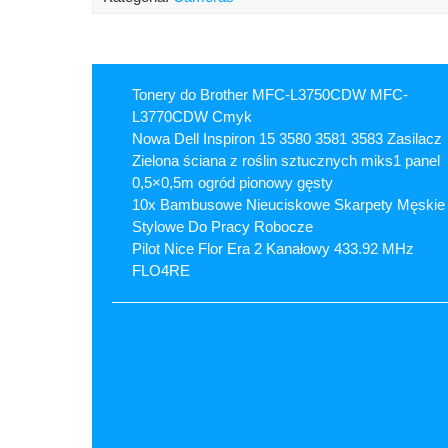
Tonery do Brother MFC-L3750CDW MFC-
L3770CDW Cmyk
Nowa Dell Inspiron 15 3580 3581 3583 Zasilacz
Zielona ściana z roślin sztucznych miks1 panel
0,5×0,5m ogród pionowy gęsty
10x Bambusowe Nieuciskowe Skarpety Męskie
Stylowe Do Pracy Robocze
Pilot Nice Flor Era 2 Kanałowy 433.92 MHz
FLO4RE