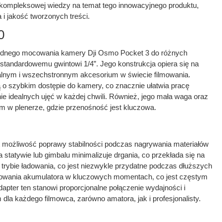
e kompleksowej wiedzy na temat tego innowacyjnego produktu,
i jakość tworzonych treści.
0
ygodnego mocowania kamery Dji Osmo Pocket 3 do różnych
tandardowemu gwintowi 1/4”. Jego konstrukcja opiera się na
nalnym i wszechstronnym akcesorium w świecie filmowania.
 o szybkim dostępie do kamery, co znacznie ułatwia pracę
e idealnych ujęć w każdej chwili. Również, jego mała waga oraz
 w plenerze, gdzie przenośność jest kluczowa.
t możliwość poprawy stabilności podczas nagrywania materiałów
statywie lub gimbalu minimalizuje drgania, co przekłada się na
 trybie ładowania, co jest niezwykle przydatne podczas dłuższych
adowania akumulatora w kluczowych momentach, co jest częstym
pter ten stanowi proporcjonalne połączenie wydajności i
dla każdego filmowca, zarówno amatora, jak i profesjonalisty.