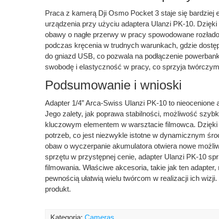
Praca z kamerą Dji Osmo Pocket 3 staje się bardziej
urządzenia przy użyciu adaptera Ulanzi PK-10. Dzięk
obawy o nagłe przerwy w pracy spowodowane rozładow
podczas kręcenia w trudnych warunkach, gdzie dostęp
do gniazd USB, co pozwala na podłączenie powerbank
swobodę i elastyczność w pracy, co sprzyja twórczym
Podsumowanie i wnioski
Adapter 1/4” Arca-Swiss Ulanzi PK-10 to nieocenione
Jego zalety, jak poprawa stabilności, możliwość szy
kluczowym elementem w warsztacie filmowca. Dzięki 
potrzeb, co jest niezwykle istotne w dynamicznym śr
obaw o wyczerpanie akumulatora otwiera nowe możliw
sprzętu w przystępnej cenie, adapter Ulanzi PK-10 sp
filmowania. Właściwe akcesoria, takie jak ten adapter
pewnością ułatwią wielu twórcom w realizacji ich wizji
produkt.
Kategoria:
Cameras