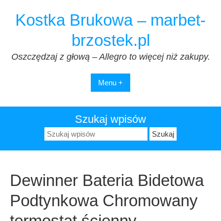
Przejdź
Kostka Brukowa – marbet-
do
treści
brzostek.pl
Oszczędzaj z głową – Allegro to więcej niż zakupy.
Menu +
Szukaj wpisów
Szukaj:
Dewinner Bateria Bidetowa
Podtynkowa Chromowany
termostat ścienny