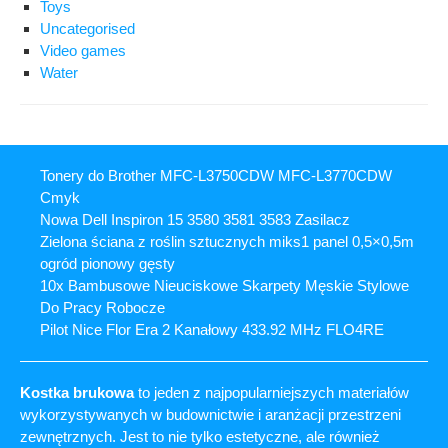
Toys
Uncategorised
Video games
Water
Tonery do Brother MFC-L3750CDW MFC-L3770CDW
Cmyk
Nowa Dell Inspiron 15 3580 3581 3583 Zasilacz
Zielona ściana z roślin sztucznych miks1 panel 0,5×0,5m
ogród pionowy gęsty
10x Bambusowe Nieuciskowe Skarpety Męskie Stylowe
Do Pracy Robocze
Pilot Nice Flor Era 2 Kanałowy 433.92 MHz FLO4RE
Kostka brukowa
to jeden z najpopularniejszych materiałów
wykorzystywanych w budownictwie i aranżacji przestrzeni
zewnętrznych. Jest to nie tylko estetyczne, ale również