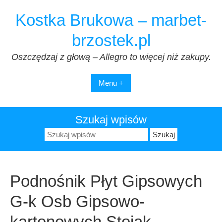
Przejdź
Kostka Brukowa – marbet-
do
treści
brzostek.pl
Oszczędzaj z głową – Allegro to więcej niż zakupy.
Menu +
Szukaj wpisów
Szukaj:
Podnośnik Płyt Gipsowych
G-k Osb Gipsowo-
kartonowych Stojak